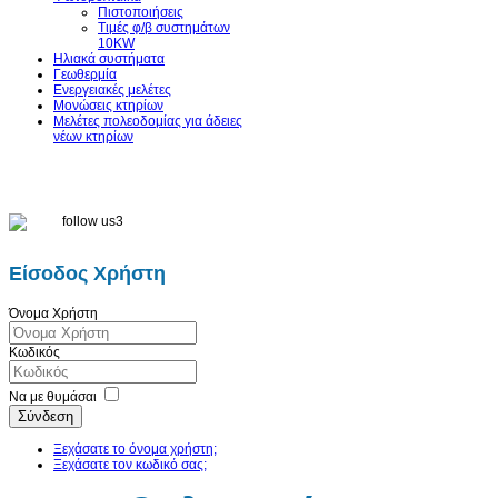
Πιστοποιήσεις
Τιμές φ/β συστημάτων
10KW
Ηλιακά συστήματα
Γεωθερμία
Ενεργειακές μελέτες
Μονώσεις κτηρίων
Μελέτες πολεοδομίας για άδειες
νέων κτηρίων
Είσοδος Χρήστη
Όνομα Χρήστη
Κωδικός
Να με θυμάσαι
Σύνδεση
Ξεχάσατε το όνομα χρήστη;
Ξεχάσατε τον κωδικό σας;