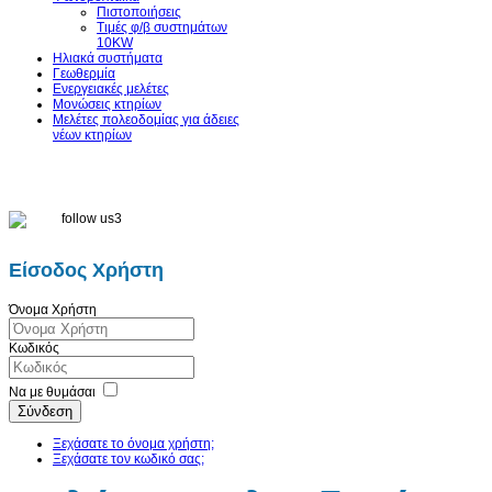
Πιστοποιήσεις
Τιμές φ/β συστημάτων
10KW
Ηλιακά συστήματα
Γεωθερμία
Ενεργειακές μελέτες
Μονώσεις κτηρίων
Μελέτες πολεοδομίας για άδειες
νέων κτηρίων
Είσοδος Χρήστη
Όνομα Χρήστη
Κωδικός
Να με θυμάσαι
Σύνδεση
Ξεχάσατε το όνομα χρήστη;
Ξεχάσατε τον κωδικό σας;