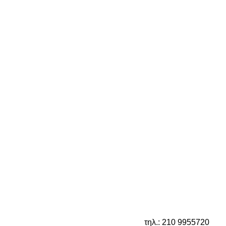
τηλ.: 210 9955720