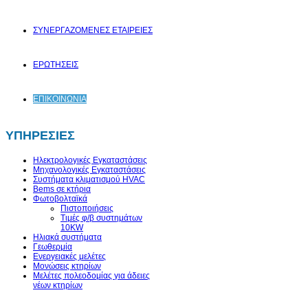
ΣΥΝΕΡΓΑΖΟΜΕΝΕΣ ΕΤΑΙΡΕΙΕΣ
ΕΡΩΤΗΣΕΙΣ
ΕΠΙΚΟΙΝΩΝΙΑ
ΥΠΗΡΕΣΙΕΣ
Ηλεκτρολογικές Εγκαταστάσεις
Μηχανολογικές Εγκαταστάσεις
Συστήματα κλιματισμού HVAC
Bems σε κτήρια
Φωτοβολταϊκά
Πιστοποιήσεις
Τιμές φ/β συστημάτων
10KW
Ηλιακά συστήματα
Γεωθερμία
Ενεργειακές μελέτες
Μονώσεις κτηρίων
Μελέτες πολεοδομίας για άδειες
νέων κτηρίων