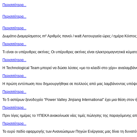
Περισσότερα...
Περισσότερα...
Περισσότερα...
Δωμάτιο Διαμερίσματος m² Αριθμός πανελ / watt Λειτουργεία ώρες / ημέρα Κόστο
Περισσότερα...
Τι είναι οι υπέρυθρες ακτίνες; Οι υπέρυθρες ακτίνες είναι ηλεκτρομαγνητικά κύμ
Περισσότερα...
Η Technological Team μπορεί να δώσει λύσεις «με-το-κλειδί-στο-χέρι» αναλαμβά
Περισσότερα...
Η πρώτη εντύπωση που δημιουργήθηκε σε πολλούς από μας λαμβάνοντας υπόψι
Περισσότερα...
Το 5 αστέρων ξενοδοχείο “Power Valley Jinjiang International” έχει μια θέση στον ή
Περισσότερα...
Πριν λίγες ημέρες το ΥΠΕΚΑ ανακοίνωσε νέες τιμές πώλησης της παραγόμενης α
Περισσότερα...
Το ευρύ πεδίο εφαρμογής των Ανανεώσιμων Πηγών Ενέργειας μας δίνει τη δυνατ