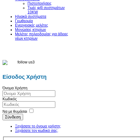
Πιστοποιήσεις
Τιμές φ/β συστημάτων
10KW
Ηλιακά συστήματα
Γεωθερμία
Ενεργειακές μελέτες
Μονώσεις κτηρίων
Μελέτες πολεοδομίας για άδειες
νέων κτηρίων
Είσοδος Χρήστη
Όνομα Χρήστη
Κωδικός
Να με θυμάσαι
Σύνδεση
Ξεχάσατε το όνομα χρήστη;
Ξεχάσατε τον κωδικό σας;